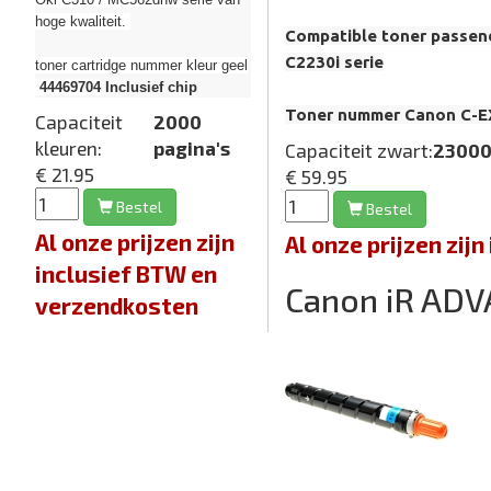
hoge kwaliteit.
Compatible toner passen
C2230i serie
toner cartridge nummer kleur geel
44469704
Inclusief chip
Toner nummer Canon C-E
Capaciteit
2000
kleuren:
pagina's
Capaciteit zwart:
23000
€ 21.95
€ 59.95
Bestel
Bestel
Al onze prijzen zijn
Al onze prijzen zi
inclusief BTW en
Canon iR ADV
verzendkosten