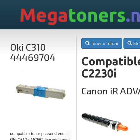
Mega
toners
.n
Toner of drum
Inkt
Oki C310
44469704
Compatibl
C2230i
Canon iR ADV
compatible toner passend voor
Oki C310 / MC562dnw serie van