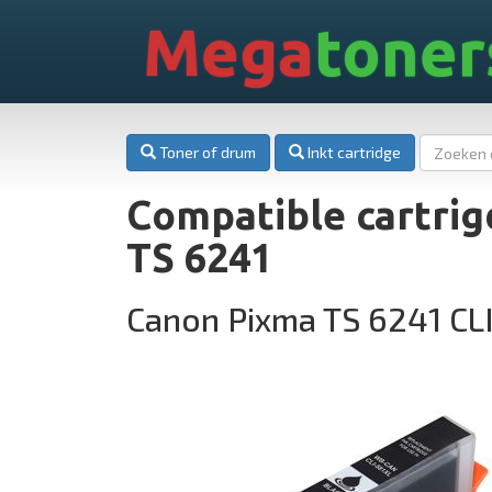
Mega
toner
Toner of drum
Inkt cartridge
Compatible cartri
TS 6241
Canon Pixma TS 6241 CLI