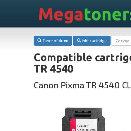
Mega
toner
Toner of drum
Inkt cartridge
Compatible cartri
TR 4540
Canon Pixma TR 4540 CL