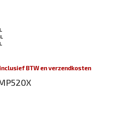
)
)
)
L
mL
L
jn inclusief BTW en verzendkosten
 MP520X