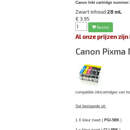
Canon Inkt cartridge nummer:
Zwart inhoud:
28 mL
€ 3.95
Bestel
Al onze prijzen zi
Canon Pixma
compatible inktcartridges van hoge
Set bestaande uit:
1 X kleur zwart (
PGI-5BK
)
1 x kleur zwart (
CLI-8BK