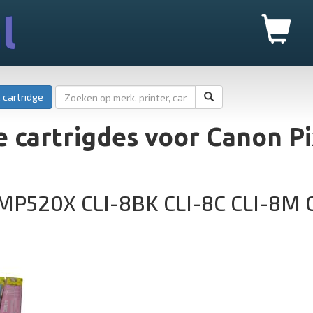
l
 cartridge
 cartrigdes voor Canon P
MP520X CLI-8BK CLI-8C CLI-8M C