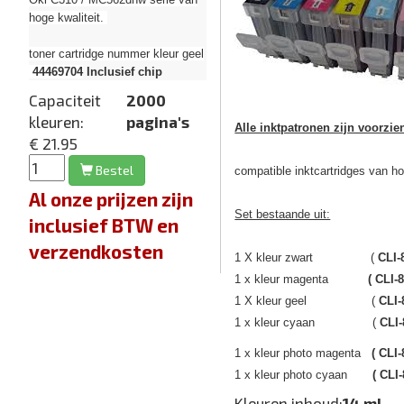
hoge kwaliteit.
toner cartridge nummer kleur geel
44469704
Inclusief chip
Capaciteit
2000
kleuren:
pagina's
Alle inktpatronen zijn voorzie
€ 21.95
Bestel
compatible inktcartridges van hoge
Al onze prijzen zijn
Set bestaande uit:
inclusief BTW en
verzendkosten
1 X kleur zwart (
CLI-
1 x kleur magenta
( CLI-
1 X kleur geel (
CLI
1 x kleur cyaan (
CLI
1 x kleur photo magenta
( CLI
1 x kleur photo cyaan
( CLI
Kleuren inhoud:
14 mL