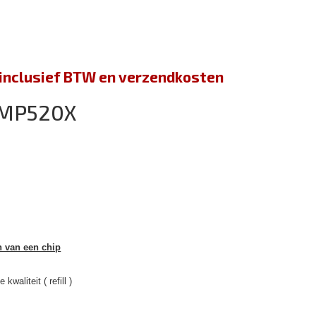
jn inclusief BTW en verzendkosten
 MP520X
n van een chip
kwaliteit ( refill )