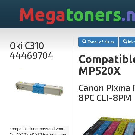
Mega
toners
.n
Toner of drum
Inkt
Oki C310
44469704
Compatible
MP520X
Canon Pixma 
8PC CLI-8PM
compatible toner passend voor
Oki C310 / MC562dnw serie van