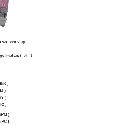
n van een chip
 kwaliteit ( refill )
8BK
)
8M )
-8Y
)
-8C
)
-8PM )
-8PC )