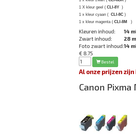
1 X kleur geel (
CLI-8Y
1 x kleur cyaan (
CLI-8C
1 x kleur magenta (
CLI-8M
Kleuren inhoud:
14 m
Zwart inhoud:
28 
Foto zwart inhoud:
14 m
€ 8.75
Bestel
Al onze prijzen zi
Canon Pixma