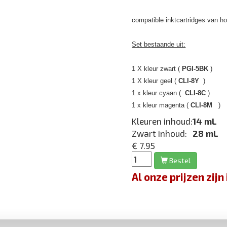
compatible inktcartridges van hoge
Set bestaande uit:
1 X kleur zwart (
PGI-5BK
) 
1 X kleur geel (
CLI-8Y
) 1
1 x kleur cyaan (
CLI-8C
) 
1 x kleur magenta (
CLI-8M
) 
Kleuren inhoud:
14 mL
Zwart inhoud:
28 mL
€ 7.95
Bestel
Al onze prijzen zi