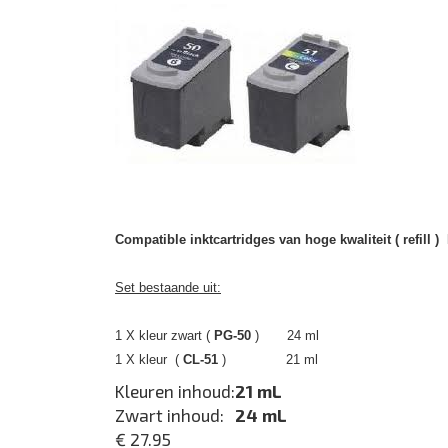
Compatible inktcartridges van hoge kwaliteit ( refill )
Set bestaande uit:
1 X kleur zwart (
PG-50
) 24 ml
1 X kleur (
CL-51
) 21 ml
Kleuren inhoud:
21 mL
Zwart inhoud:
24 mL
€ 27.95