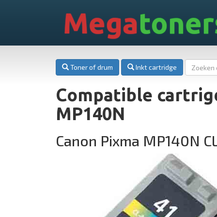
Mega
toner
Toner of drum
Inkt cartridge
Compatible cartri
MP140N
Canon Pixma MP140N CL