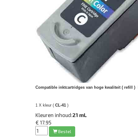
Compatible inktcartridges van hoge kwaliteit ( refill )
1 X kleur (
CL-41
)
Kleuren inhoud:
21 mL
€ 17.95
Bestel