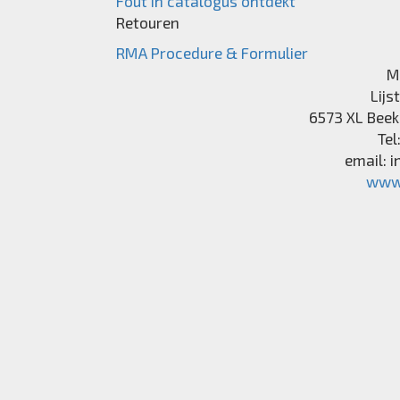
Fout in catalogus ontdekt
Retouren
RMA Procedure & Formulier
M
Lijs
6573 XL
Beek
Tel
email:
i
www.