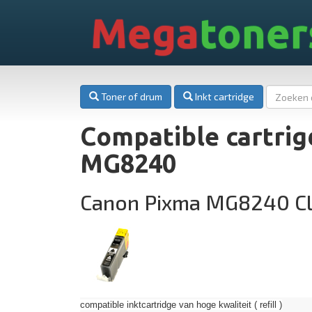
Mega
toner
Toner of drum
Inkt cartridge
Compatible cartri
MG8240
Canon Pixma MG8240 C
compatible inktcartridge van hoge kwaliteit ( refill )