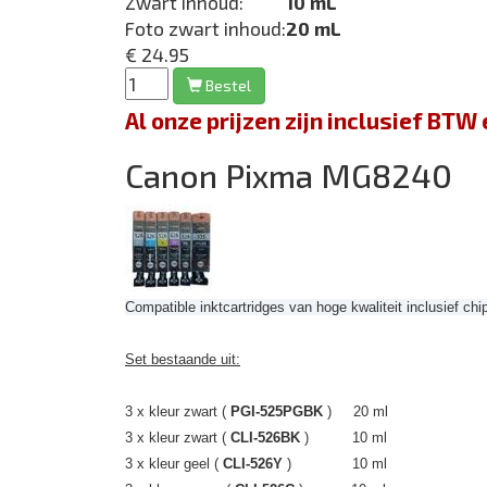
Zwart inhoud:
10 mL
Foto zwart inhoud:
20 mL
€ 24.95
Bestel
Al onze prijzen zijn inclusief BT
Canon Pixma MG8240
Compatible inktcartridges van hoge kwaliteit inclusief chi
Set bestaande uit:
3 x kleur zwart (
PGI-525PGBK
) 20 ml
3 x kleur zwart (
CLI-526BK
)
10 ml
3 x kleur geel (
CLI-526Y
) 10 ml