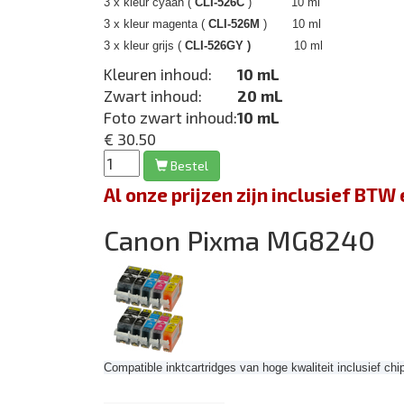
3 x kleur cyaan (
CLI-526C
) 10 ml
3 x kleur magenta (
CLI-526M
) 10 ml
3 x kleur grijs (
CLI-526GY )
10 ml
Kleuren inhoud:
10 mL
Zwart inhoud:
20 mL
Foto zwart inhoud:
10 mL
€ 30.50
Bestel
Al onze prijzen zijn inclusief BT
Canon Pixma MG8240
Compatible inktcartridges van hoge kwaliteit inclusief chi