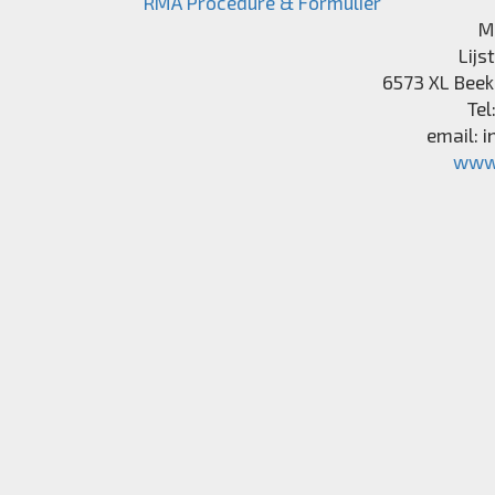
RMA Procedure & Formulier
M
Lijs
6573 XL
Beek
Tel
email:
i
www.