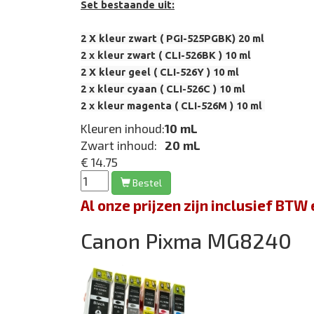
Set bestaande uit:
2 X kleur zwart (
PGI-525PGBK
) 20 ml
2 x kleur zwart (
CLI-526BK )
10 ml
2 X kleur geel (
CLI-526Y
) 10 ml
2 x kleur cyaan (
CLI-526C
) 10 ml
2 x kleur magenta (
CLI-526M
) 10 ml
Kleuren inhoud:
10 mL
Zwart inhoud:
20 mL
€ 14.75
Bestel
Al onze prijzen zijn inclusief BT
Canon Pixma MG8240