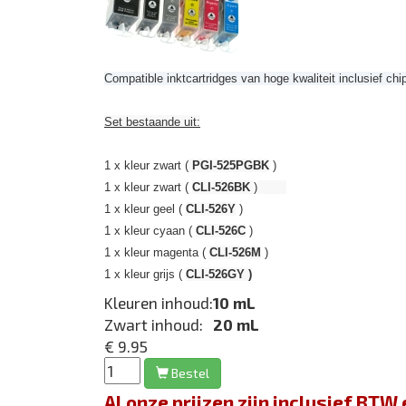
Compatible inktcartridges van hoge kwaliteit inclusief chi
Set bestaande uit:
1 x kleur zwart (
PGI-525PGBK
)
1 x kleur zwart (
CLI-526BK
)
1 x kleur geel (
CLI-526Y
)
1 x kleur cyaan (
CLI-526C
)
1 x kleur magenta (
CLI-526M
)
1 x kleur grijs (
CLI-526GY )
Kleuren inhoud:
10 mL
Zwart inhoud:
20 mL
€ 9.95
Bestel
Al onze prijzen zijn inclusief BT