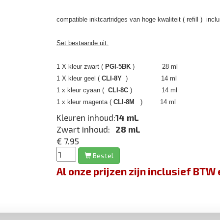
compatible inktcartridges van hoge kwaliteit ( refill ) inclu
Set bestaande uit:
1 X kleur zwart (
PGI-5BK
) 28 ml
1 X kleur geel (
CLI-8Y
) 14 ml
1 x kleur cyaan (
CLI-8C
) 14 ml
1 x kleur magenta (
CLI-8M
) 14 ml
Kleuren inhoud:
14 mL
Zwart inhoud:
28 mL
€ 7.95
Bestel
Al onze prijzen zijn inclusief BT