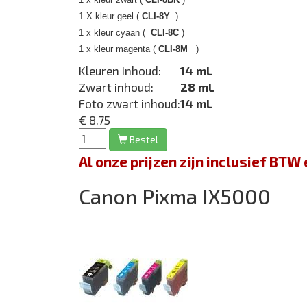
1 X kleur geel (
CLI-8Y
)
1 x kleur cyaan (
CLI-8C
)
1 x kleur magenta (
CLI-8M
)
Kleuren inhoud:
14 mL
Zwart inhoud:
28 mL
Foto zwart inhoud:
14 mL
€ 8.75
Bestel
Al onze prijzen zijn inclusief BT
Canon Pixma IX5000