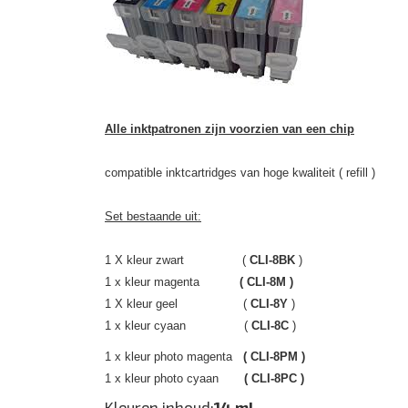
Alle inktpatronen zijn voorzien van een chip
compatible inktcartridges van hoge kwaliteit ( refill )
Set bestaande uit:
1 X kleur zwart (
CLI-8BK
)
1 x kleur magenta
( CLI-8M )
1 X kleur geel (
CLI-8Y
)
1 x kleur cyaan (
CLI-8C
)
1 x kleur photo magenta
( CLI-8PM )
1 x kleur photo cyaan
( CLI-8PC )
Kleuren inhoud:
14 mL