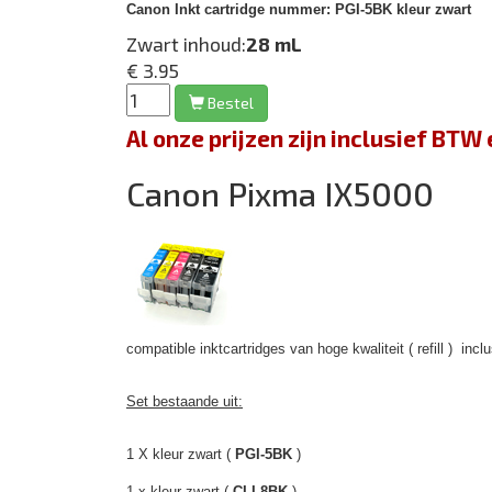
Canon Inkt cartridge nummer: PGI-5BK kleur zwart
Zwart inhoud:
28 mL
€ 3.95
Bestel
Al onze prijzen zijn inclusief BT
Canon Pixma IX5000
compatible inktcartridges van hoge kwaliteit ( refill ) inclu
Set bestaande uit:
1 X kleur zwart (
PGI-5BK
)
1 x kleur zwart (
CLI-8BK
)