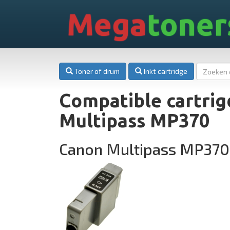
Mega
toner
Toner of drum
Inkt cartridge
Compatible cartrig
Multipass MP370
Canon Multipass MP370