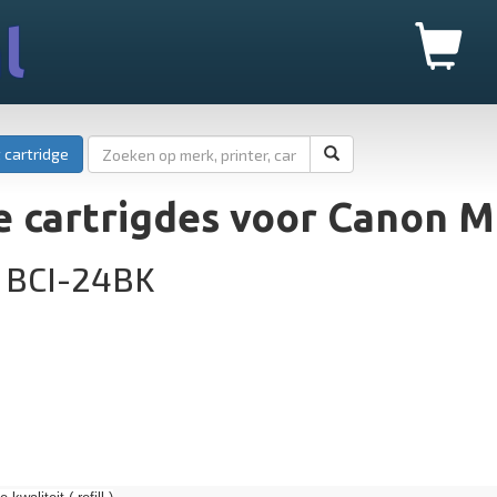
l
 cartridge
e cartrigdes voor Canon 
 BCI-24BK