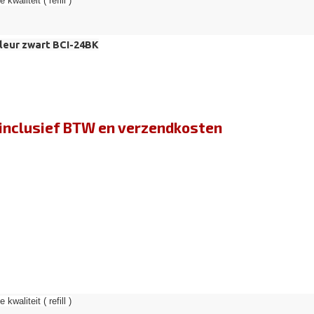
kwaliteit ( refill )
leur zwart BCI-24BK
jn inclusief BTW en verzendkosten
kwaliteit ( refill )