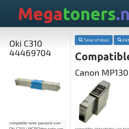
Mega
toners
.n
Toner of drum
Inkt
Oki C310
44469704
Compatibl
Canon MP130
compatible toner passend voor
Oki C310 / MC562dnw serie van