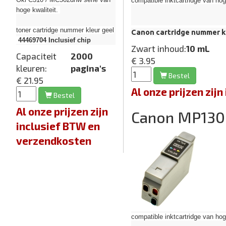
compatible inktcartridge van hoge 
hoge kwaliteit.
toner cartridge nummer kleur geel
Canon cartridge nummer k
44469704
Inclusief chip
Zwart inhoud:
10 mL
Capaciteit
2000
€ 3.95
kleuren:
pagina's
Bestel
€ 21.95
Al onze prijzen zi
Bestel
Al onze prijzen zijn
Canon MP130
inclusief BTW en
verzendkosten
compatible inktcartridge van hoge 