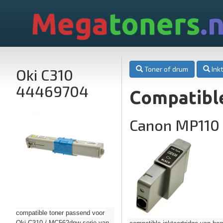
Mega
toners
.n
Toner of drum
Inkt
Oki C310
44469704
Compatibl
Canon MP110
compatible toner passend voor
Oki C310 / MC562dnw serie van