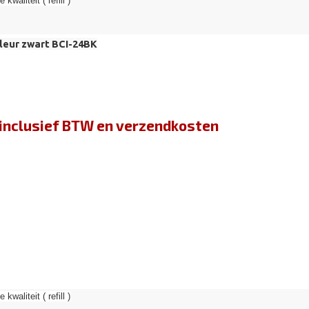
kwaliteit ( refill )
leur zwart BCI-24BK
jn inclusief BTW en verzendkosten
kwaliteit ( refill )