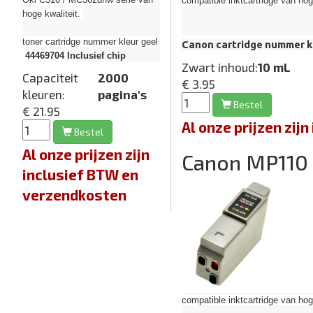
compatible inktcartridge van hoge 
hoge kwaliteit.
toner cartridge nummer kleur geel
Canon cartridge nummer k
44469704
Inclusief chip
Zwart inhoud:
10 mL
Capaciteit
2000
€ 3.95
kleuren:
pagina's
Bestel
€ 21.95
Al onze prijzen zi
Bestel
Al onze prijzen zijn
Canon MP110
inclusief BTW en
verzendkosten
compatible inktcartridge van hoge 