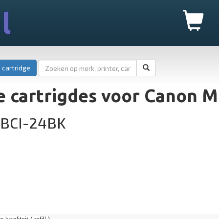
l
 cartridge
e cartrigdes voor Canon 
 BCI-24BK