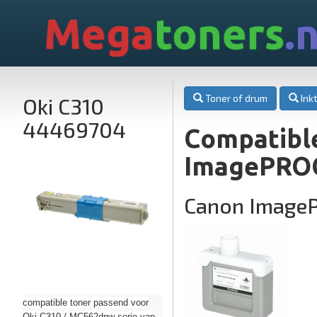
Mega
toners
.n
Toner of drum
Inkt
Oki C310
44469704
Compatible
ImagePROG
Canon Image
compatible toner passend voor
Oki C310 / MC562dnw serie van