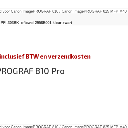
send voor Canon ImagePROGRAF 810 / Canon ImagePROGRAF 825 MFP M40 ser
 PFI-303BK oftewel 2958B001 kleur zwart
jn inclusief BTW en verzendkosten
PROGRAF 810 Pro
send voor Canon ImagePROGRAF 810 / Canon ImagePROGRAF 825 MFP M40 ser