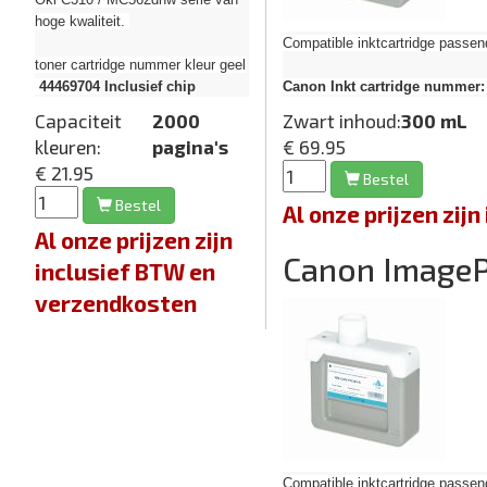
hoge kwaliteit.
Compatible inktcartridge pas
toner cartridge nummer kleur geel
Canon Inkt cartridge nummer:
44469704
Inclusief chip
Zwart inhoud:
300 mL
Capaciteit
2000
€ 69.95
kleuren:
pagina's
€ 21.95
Bestel
Bestel
Al onze prijzen zi
Al onze prijzen zijn
Canon Image
inclusief BTW en
verzendkosten
Compatible inktcartridge pas