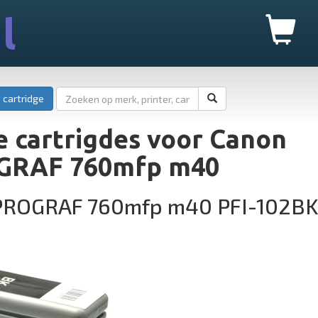
l
 cartridge
 cartrigdes voor Canon
GRAF 760mfp m40
PROGRAF 760mfp m40 PFI-102B