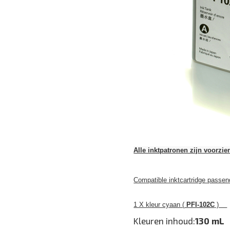
Alle inktpatronen zijn voorzie
Compatible inktcartridge pass
1 X kleur cyaan (
PFI-102C
)
Kleuren inhoud:
130 mL