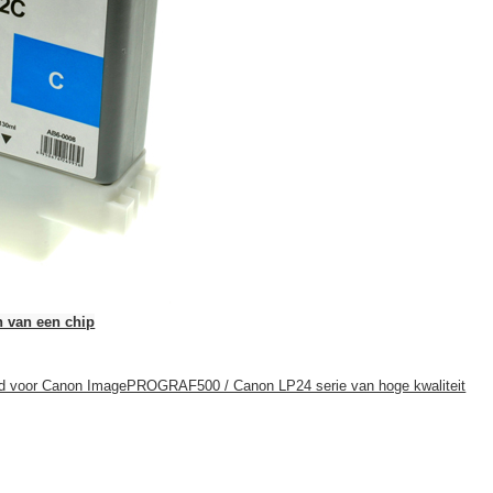
n van een chip
end voor Canon ImagePROGRAF500 / Canon LP24 serie van hoge kwaliteit