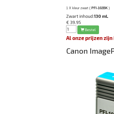
1 X kleur zwart (
PFI-102BK
)
Zwart inhoud:
130 mL
€ 39.95
Bestel
Al onze prijzen zi
Canon Image