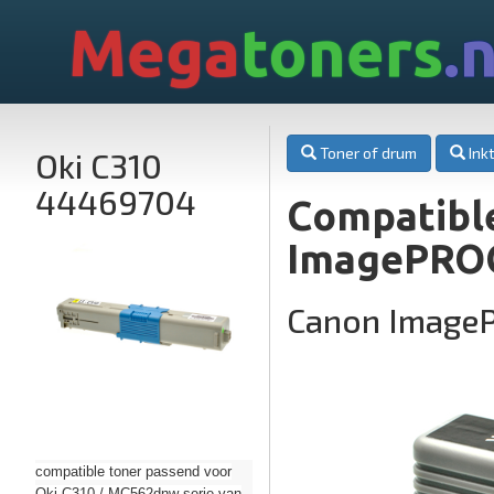
Mega
toners
.n
Toner of drum
Inkt
Oki C310
44469704
Compatible
ImagePRO
Canon Image
compatible toner passend voor
Oki C310 / MC562dnw serie van