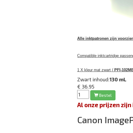
Alle inktpatronen zijn voorzie
Compatible inktcartridge pass
1 X kleur mat zwart (
PFI-102M
Zwart inhoud:
130 mL
€ 36.95
Bestel
Al onze prijzen zi
Canon Image