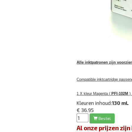
Alle inktpatronen zijn voorzie
Compatible inktcartridge pass
1 X kleur Magenta (
PFI-102M
Kleuren inhoud:
130 mL
€ 36.95
Bestel
Al onze prijzen zi