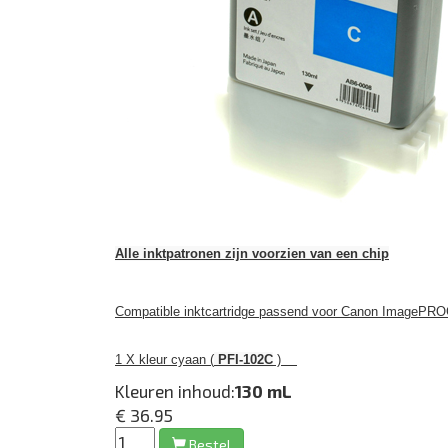
Alle inktpatronen zijn voorzien van een chip
Compatible inktcartridge passend voor Canon ImagePRO
1 X kleur cyaan (
PFI-102C
)
Kleuren inhoud:
130 mL
€ 36.95
Bestel