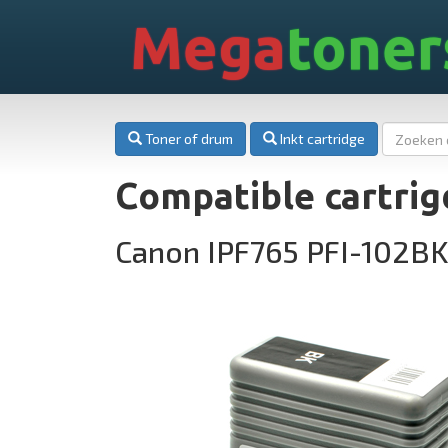
Mega
toner
Toner of drum
Inkt cartridge
Compatible cartrig
Canon IPF765 PFI-102B