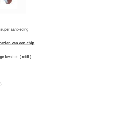
 super aanbieding
oorzien van een chip
 kwaliteit ( refill )
)
)
)
)
)