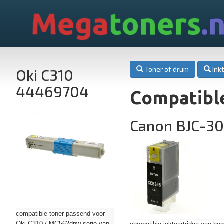
Mega
toners
.n
Toner of drum
Inkt
Oki C310
44469704
Compatible
Canon BJC-30
compatible toner passend voor
Oki C310 / MC562dnw serie van