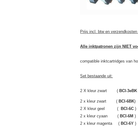
Prijs incl. btw en verzendkosten
Alle inktpatronen zijn NIET v
compatible inktcartridges van hoge
Set bestaande uit:
2 X kleur zwart (
BCI-3eBK
2 x kleur zwart (
BCI
-6BK
2 X kleur geel (
BCI-6C
2 x kleur cyaan (
BCI-6M
2 x kleur magenta (
BCI-6Y