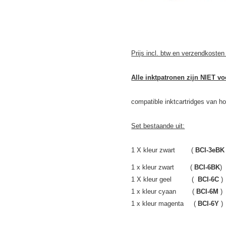
Prijs incl. btw en verzendkosten
Alle inktpatronen zijn NIET v
compatible inktcartridges van hoge
Set bestaande uit:
1 X kleur zwart (
BCI-3eBK
1 x kleur zwart (
BCI
-6BK
1 X kleur geel (
BCI-6C
1 x kleur cyaan (
BCI-6M
1 x kleur magenta (
BCI-6Y