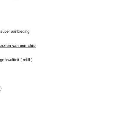
 super aanbieding
oorzien van een chip
 kwaliteit ( refill )
)
)
)
)
)