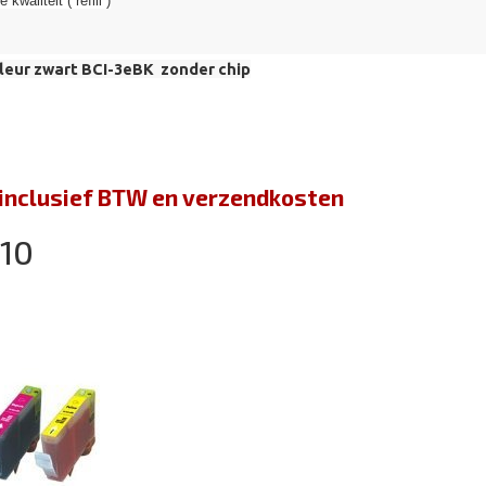
kwaliteit ( refill )
leur zwart BCI-3eBK zonder chip
jn inclusief BTW en verzendkosten
010