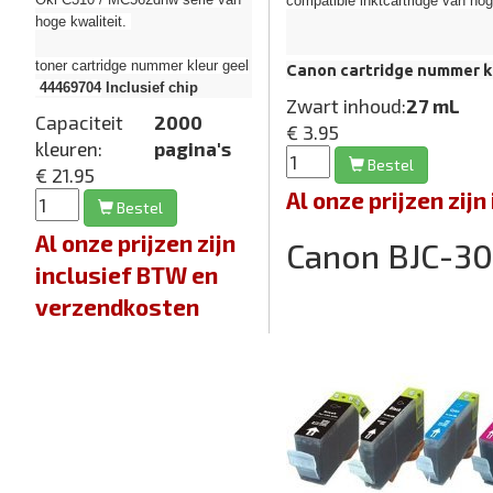
compatible inktcartridge van hoge 
hoge kwaliteit.
toner cartridge nummer kleur geel
Canon cartridge nummer k
44469704
Inclusief chip
Zwart inhoud:
27 mL
Capaciteit
2000
€ 3.95
kleuren:
pagina's
Bestel
€ 21.95
Al onze prijzen zi
Bestel
Al onze prijzen zijn
Canon BJC-3
inclusief BTW en
verzendkosten