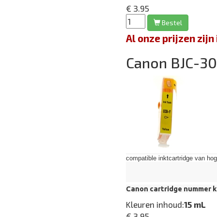
€ 3.95
Bestel
Al onze prijzen zi
Canon BJC-3
compatible inktcartridge van hoge 
Canon cartridge nummer k
Kleuren inhoud:
15 mL
€ 3.95