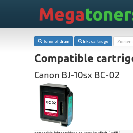
Mega
toner
Toner of drum
Inkt cartridge
Compatible cartrig
Canon BJ-10sx BC-02