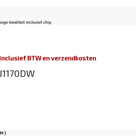
oge kwaliteit inclusief chip
jn inclusief BTW en verzendkosten
-J1170DW
M )