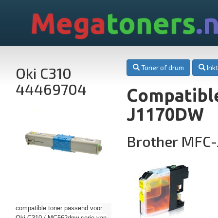
Mega
toners
.n
Toner of drum
Inkt
Oki C310
44469704
Compatible
J1170DW
Brother MFC-
compatible toner passend voor
Oki C310 / MC562dnw serie van