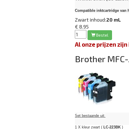
Compatible inktcartridge van 
Zwart inhoud:
20 mL
€ 8.95
Bestel
Al onze prijzen zi
Brother MFC
Set bestaande uit:
1 X kleur zwart (
LC-223BK
) 