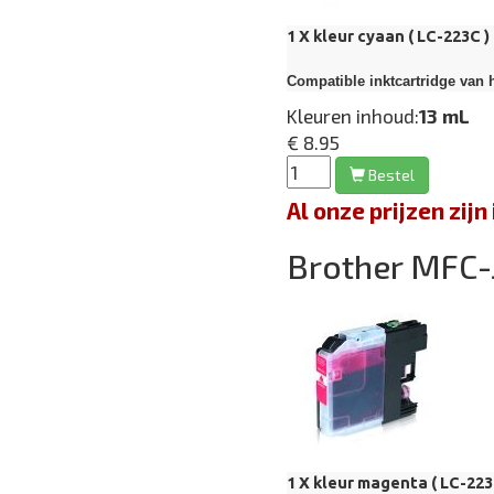
1 X kleur cyaan ( LC-223C )
Compatible inktcartridge van h
Kleuren inhoud:
13 mL
€ 8.95
Bestel
Al onze prijzen zi
Brother MFC
1 X kleur magenta ( LC-223