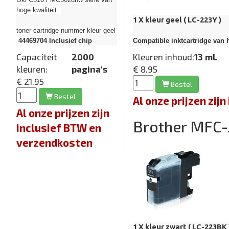
hoge kwaliteit.
1 X kleur geel ( LC-223Y )
toner cartridge nummer kleur geel
Compatible inktcartridge van h
44469704
Inclusief chip
Kleuren inhoud:
13 mL
Capaciteit
2000
€ 8.95
kleuren:
pagina's
€ 21.95
Bestel
Bestel
Al onze prijzen zi
Al onze prijzen zijn
Brother MFC
inclusief BTW en
verzendkosten
1 X kleur zwart ( LC-223BK 