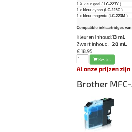
1 X kleur geel (
LC-223Y
) 1
1 x kleur cyaan (
LC-223C
) 1
1 x kleur magenta (
LC-223M
) 
Compatible inktcartridges van 
Kleuren inhoud:
13 mL
Zwart inhoud:
20 mL
€ 18.95
Bestel
Al onze prijzen zi
Brother MFC