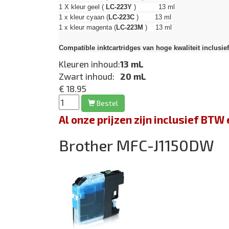
1 X kleur geel (
LC-223Y
) 13 ml
1 x kleur cyaan (
LC-223C
) 13 ml
1 x kleur magenta (
LC-223M
) 13 ml
Compatible inktcartridges van hoge kwaliteit inclusie
Kleuren inhoud:
13 mL
Zwart inhoud:
20 mL
€ 18.95
Bestel
Al onze prijzen zijn inclusief BT
Brother MFC-J1150DW