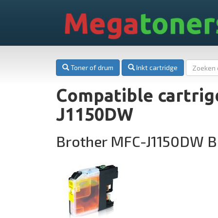
Mega
toner
Toner of drum
Inkt cartridge
Compatible cartrig
J1150DW
Brother MFC-J1150DW B