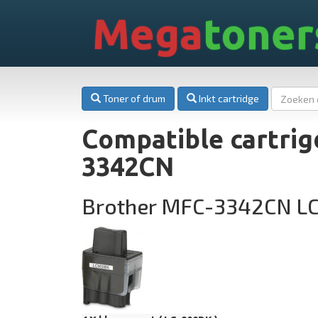
Mega
toner
Toner of drum
Inkt cartridge
Compatible cartrig
3342CN
Brother MFC-3342CN L