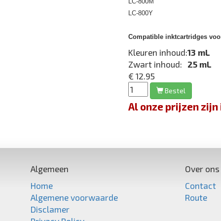
LC-800M
LC-800Y
Compatible inktcartridges voo
Kleuren inhoud:
13 mL
Zwart inhoud:
25 mL
€ 12.95
Bestel
Al onze prijzen zi
Algemeen
Over ons
Home
Contact
Algemene voorwaarde
Route
Disclamer
Privacy Policy