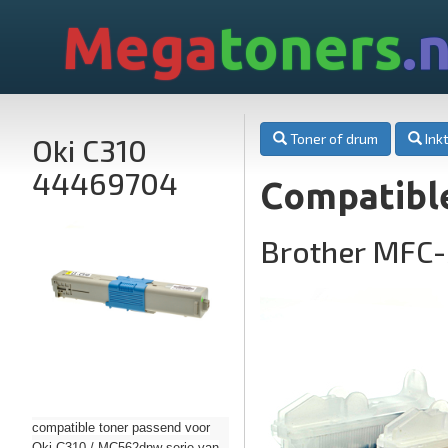
Mega
toners
.n
Toner of drum
Inkt
Oki C310
44469704
Compatible
Brother MFC
compatible toner passend voor
Oki C310 / MC562dnw serie van