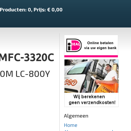
Producten:
0
, Prijs: €
0,00
 MFC-3320C
00M LC-800Y
Algemeen
Home