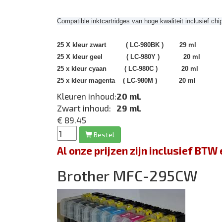
Compatible inktcartridges van hoge kwaliteit inclusief chi
25 X kleur zwart (
LC-980BK
) 29 ml
25 X kleur geel (
LC-980Y )
20 ml
25 x kleur cyaan (
LC-980C
) 20 ml
25 x kleur magenta (
LC-980M ) 20 ml
Kleuren inhoud:
20 mL
Zwart inhoud:
29 mL
€ 89.45
Bestel
Al onze prijzen zijn inclusief BT
Brother MFC-295CW