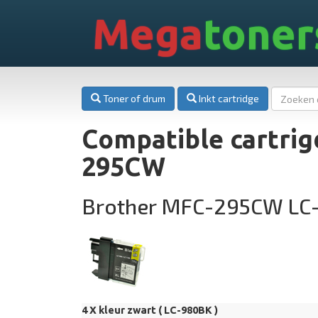
Mega
toner
Toner of drum
Inkt cartridge
Compatible cartrig
295CW
Brother MFC-295CW LC
4 X kleur zwart (
LC-980BK
)