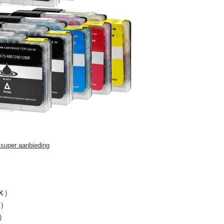
 super aanbieding
K
)
)
)