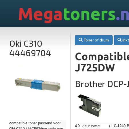
Mega
toners
.n
Toner of drum
Inkt
Oki C310
44469704
Compatible
J725DW
Brother DCP
compatible toner passend voor
4 X kleur zwart (
LC-1240 
Oki C310 / MC562dnw serie van