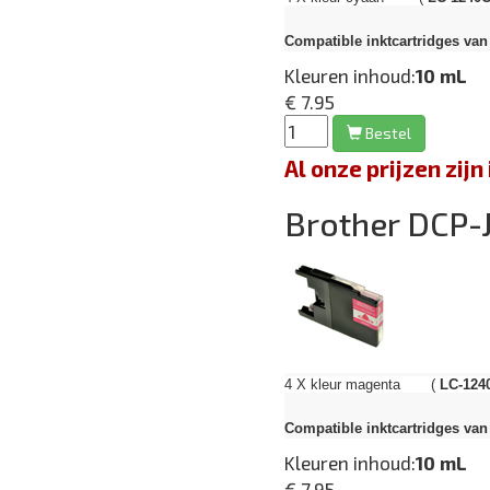
Compatible inktcartridges van 
Kleuren inhoud:
10 mL
€ 7.95
Bestel
Al onze prijzen zi
Brother DCP
4 X kleur magenta (
LC-124
Compatible inktcartridges van 
Kleuren inhoud:
10 mL
€ 7.95