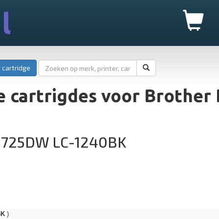
l
 cartridge
 cartrigdes voor Brother
-J725DW LC-1240BK
BK
)