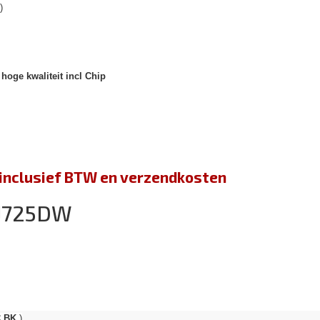
)
hoge kwaliteit incl Chip
jn inclusief BTW en verzendkosten
-J725DW
C BK
)