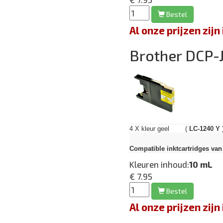
Bestel
Al onze prijzen zi
Brother DCP
4 X kleur geel (
LC-1240 Y
Compatible inktcartridges van 
Kleuren inhoud:
10 mL
€ 7.95
Bestel
Al onze prijzen zi