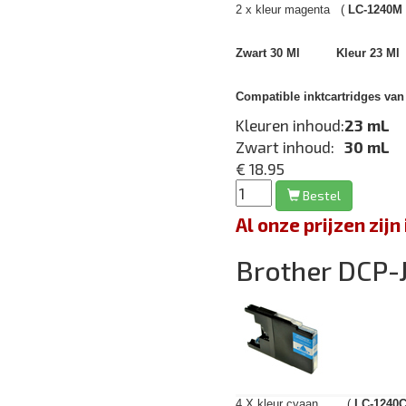
2 x kleur magenta (
LC-1240M
Zwart 30 Ml Kleur 23 Ml
Compatible inktcartridges van 
Kleuren inhoud:
23 mL
Zwart inhoud:
30 mL
€ 18.95
Bestel
Al onze prijzen zi
Brother DCP
4 X kleur cyaan (
LC-1240