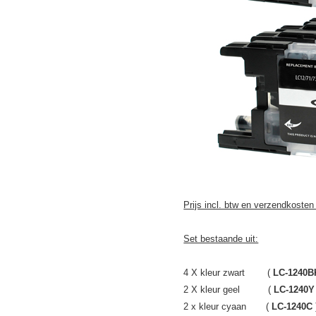
Prijs incl. btw en verzendkosten
Set bestaande uit:
4 X kleur zwart (
LC-1240B
2 X kleur geel (
LC-1240Y
2 x kleur cyaan (
LC-1240C