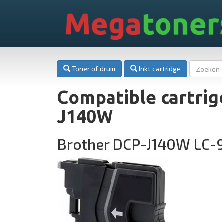
Mega
toner
Toner of drum
Inkt cartridge
Compatible cartrig
J140W
Brother DCP-J140W LC-