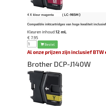
LC-985M )
4 X kleur magenta (
Compatible inktcartridges van hoge kwaliteit inclusie
Kleuren inhoud:
12 mL
€ 7.95
Bestel
Al onze prijzen zijn inclusief BT
Brother DCP-J140W