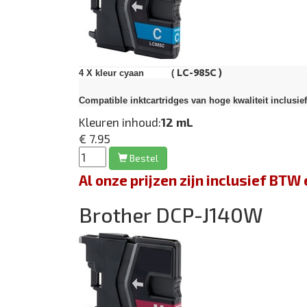
LC-985C )
4 X kleur cyaan (
Compatible inktcartridges van hoge kwaliteit inclusie
Kleuren inhoud:
12 mL
€ 7.95
Bestel
Al onze prijzen zijn inclusief BT
Brother DCP-J140W