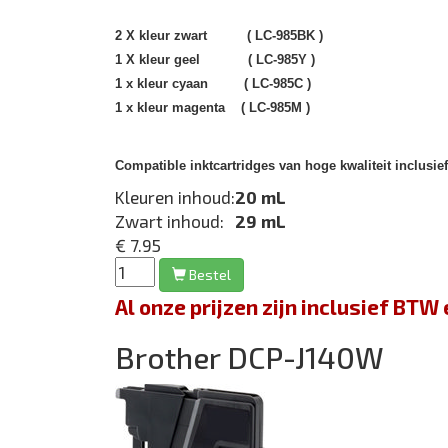
2 X kleur zwart (
LC-985BK
)
1 X kleur geel (
LC-985Y )
1 x kleur cyaan (
LC-985C
)
1 x kleur magenta (
LC-985M )
Compatible inktcartridges van hoge kwaliteit inclusie
Kleuren inhoud:
20 mL
Zwart inhoud:
29 mL
€ 7.95
Bestel
Al onze prijzen zijn inclusief BT
Brother DCP-J140W